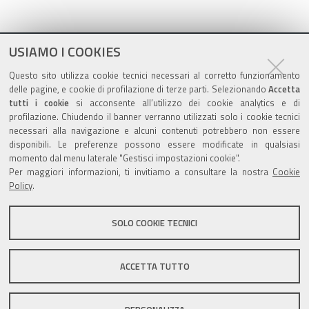
USIAMO I COOKIES
Questo sito utilizza cookie tecnici necessari al corretto funzionamento
delle pagine, e cookie di profilazione di terze parti. Selezionando
Accetta
tutti i cookie
si acconsente all’utilizzo dei cookie analytics e di
profilazione. Chiudendo il banner verranno utilizzati solo i cookie tecnici
Contatti
necessari alla navigazione e alcuni contenuti potrebbero non essere
disponibili. Le preferenze possono essere modificate in qualsiasi
momento dal menu laterale "Gestisci impostazioni cookie".
Azienda Unità Sanitaria Locale di Ferrara
Per maggiori informazioni, ti invitiamo a consultare la nostra
Cookie
via Cassoli, 30 - 44121 FERRARA
Policy
.
Tel. 0532 235 111
C.F e P.IVA 01295960387
SOLO COOKIE TECNICI
ACCETTA TUTTO
Mappa del sito
Privacy
Credits
Redazione