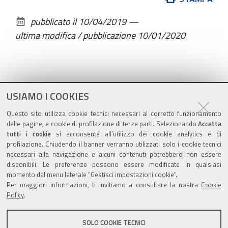
sul
pubblicato il
10/04/2019
—
documento
ultima modifica / pubblicazione
10/01/2020
USIAMO I COOKIES
Questo sito utilizza cookie tecnici necessari al corretto funzionamento
delle pagine, e cookie di profilazione di terze parti. Selezionando
Accetta
tutti i cookie
si acconsente all’utilizzo dei cookie analytics e di
profilazione. Chiudendo il banner verranno utilizzati solo i cookie tecnici
Contatti
necessari alla navigazione e alcuni contenuti potrebbero non essere
disponibili. Le preferenze possono essere modificate in qualsiasi
momento dal menu laterale "Gestisci impostazioni cookie".
Azienda Unità Sanitaria Locale di Ferrara
Per maggiori informazioni, ti invitiamo a consultare la nostra
Cookie
via Cassoli, 30 - 44121 FERRARA
Policy
.
Tel. 0532 235 111
C.F e P.IVA 01295960387
SOLO COOKIE TECNICI