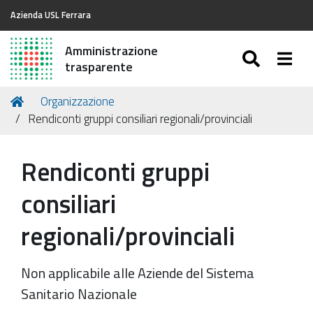
Azienda USL Ferrara
Amministrazione
SEARC
Togg
trasparente
Tu
Home
Organizzazione
sei
Rendiconti gruppi consiliari regionali/provinciali
qui:
Rendiconti gruppi
consiliari
regionali/provinciali
Non applicabile alle Aziende del Sistema
Sanitario Nazionale