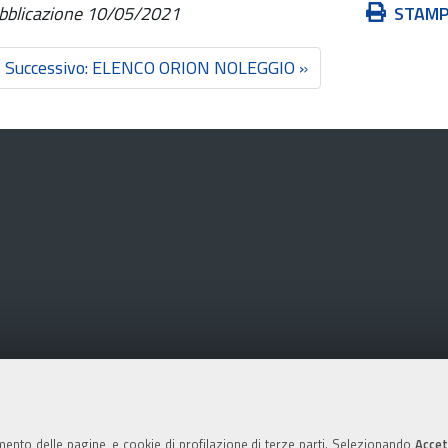
Azioni
ubblicazione
10/05/2021
STAM
sul
documento
Successivo: ELENCO ORION NOLEGGIO »
mento delle pagine, e cookie di profilazione di terze parti. Selezionando
Accet