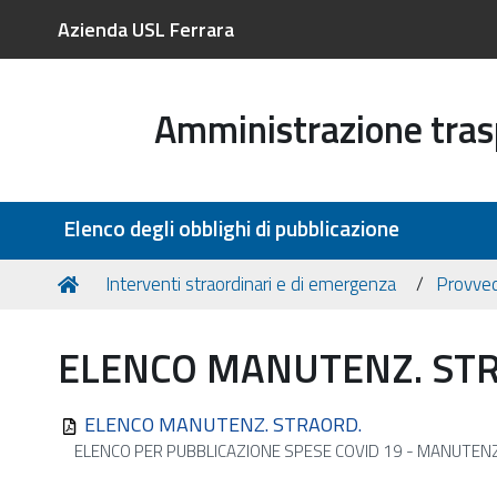
Azienda USL Ferrara
Amministrazione tra
Sezioni
Elenco degli obblighi di pubblicazione
Tu
Home
Interventi straordinari e di emergenza
Provved
sei
qui:
ELENCO MANUTENZ. ST
ELENCO MANUTENZ. STRAORD.
ELENCO PER PUBBLICAZIONE SPESE COVID 19 - MANUTEN