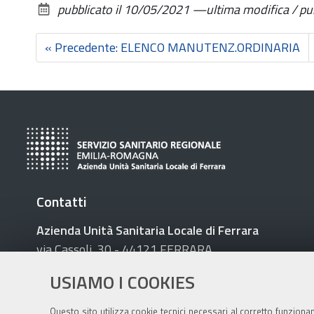
pubblicato il
10/05/2021
—
ultima modifica / p
« Precedente: ELENCO MANUTENZ.ORDINARIA
Contatti
Azienda Unità Sanitaria Locale di Ferrara
via Cassoli, 30 - 44121 FERRARA
Tel. 0532 235 111
USIAMO I COOKIES
C.F e P.IVA 01295960387
Questo sito utilizza cookie tecnici necessari al corretto funziona