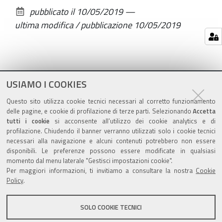
sul
pubblicato il
10/05/2019
—
documento
ultima modifica / pubblicazione
10/05/2019
USIAMO I COOKIES
Questo sito utilizza cookie tecnici necessari al corretto funzionamento
delle pagine, e cookie di profilazione di terze parti. Selezionando
Accetta
tutti i cookie
si acconsente all’utilizzo dei cookie analytics e di
profilazione. Chiudendo il banner verranno utilizzati solo i cookie tecnici
Contatti
necessari alla navigazione e alcuni contenuti potrebbero non essere
disponibili. Le preferenze possono essere modificate in qualsiasi
momento dal menu laterale "Gestisci impostazioni cookie".
Azienda Unità Sanitaria Locale di Ferrara
Per maggiori informazioni, ti invitiamo a consultare la nostra
Cookie
via Cassoli, 30 - 44121 FERRARA
Policy
.
Tel. 0532 235 111
C.F e P.IVA 01295960387
SOLO COOKIE TECNICI