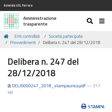
Azienda USL Ferrara
Amministrazione
SEARC
Togg
trasparente
Tu
Home
Enti controllati
Società partecipate
sei
Provvedimenti
Delibera n. 247 del 28/12/2018
qui:
Delibera n. 247 del
28/12/2018
DELI0000247_2018_stampaunica.pdf
— 317
KB
Azioni
STAMPA