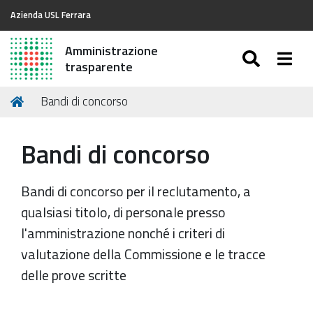
Azienda USL Ferrara
Amministrazione
SEARC
Togg
trasparente
Tu
Home
Bandi di concorso
sei
qui:
Bandi di concorso
Bandi di concorso per il reclutamento, a
qualsiasi titolo, di personale presso
l'amministrazione nonché i criteri di
valutazione della Commissione e le tracce
delle prove scritte