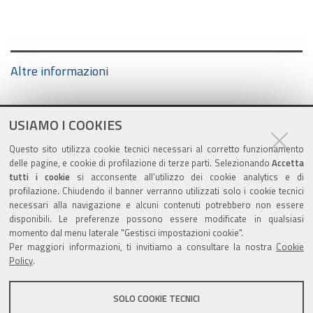
Altre informazioni
USIAMO I COOKIES
Questo sito utilizza cookie tecnici necessari al corretto funzionamento
delle pagine, e cookie di profilazione di terze parti. Selezionando
Accetta
tutti i cookie
si acconsente all’utilizzo dei cookie analytics e di
profilazione. Chiudendo il banner verranno utilizzati solo i cookie tecnici
Contatti
necessari alla navigazione e alcuni contenuti potrebbero non essere
disponibili. Le preferenze possono essere modificate in qualsiasi
momento dal menu laterale "Gestisci impostazioni cookie".
Azienda Unità Sanitaria Locale di Ferrara
Per maggiori informazioni, ti invitiamo a consultare la nostra
Cookie
via Cassoli, 30 - 44121 FERRARA
Policy
.
Tel. 0532 235 111
C.F e P.IVA 01295960387
SOLO COOKIE TECNICI