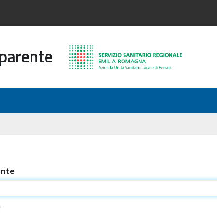
sparente
ente
d