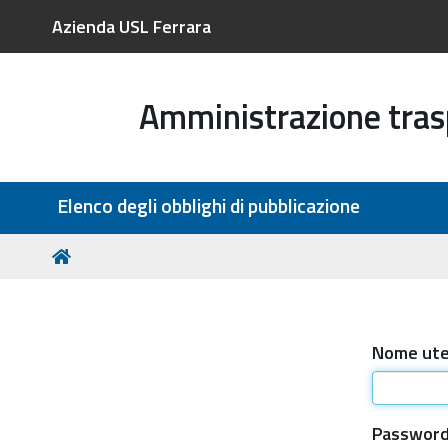
Azienda USL Ferrara
Amministrazione tra
Sezioni
Elenco degli obblighi di pubblicazione
Tu
Home
sei
qui:
Nome ut
Passwor